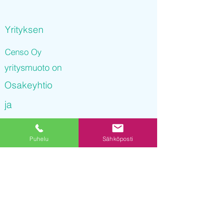
Yrityksen
Censo Oy
yritysmuoto on
Osakeyhtio
ja
Censo Oy
Puhelu
Sähköposti
on rekisteröity kaupparekisteriin
09.11.2021 15
:07:46
Yrityksen Y-tunnus on
3245466-4