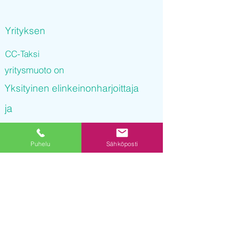
Yrityksen
CC-Taksi
yritysmuoto on
Yksityinen elinkeinonharjoittaja
ja
CC-Taksi
Puhelu
Sähköposti
on rekisteröity kaupparekisteriin
22.09.2021 10
:06:22
Yrityksen Y-tunnus on
3236134-5