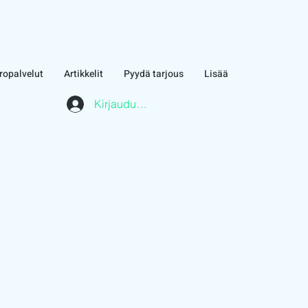
ropalvelut
Artikkelit
Pyydä tarjous
Lisää
Kirjaudu asiakasalueelle