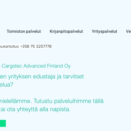
Toimiston palvelut
Kirjanpitopalvelut
Yrityspalvelut
Ve
lkukartoitus +358 75 3257778
Cargotec Advanced Finland Oy
n
sen yrityksen edustaja ja tarvitset
velua?
elellämme. Tutustu palveluihimme tällä
tai ota yhteyttä alla napista.