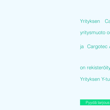
Yrityksen
Ca
yritysmuoto 
ja
Cargotec 
on rekisteröit
Yrityksen Y-
Pyydä tarjous