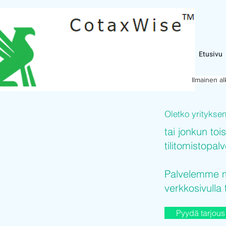
Etusivu
Ilmainen a
Oletko yritykse
tai jonkun toi
tilitomistopal
Palvelemme mi
verkkosivulla 
Pyydä tarjous