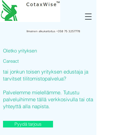
Ilmainen alkukartoitus
+358 75 3257778
Oletko yrityksen
Careact
tai jonkun toisen yrityksen edustaja ja
tarvitset tilitomistopalvelua?
Palvelemme mielellämme. Tutustu
palveluihimme tällä verkkosivulla tai ota
yhteyttä alla napista.
Pyydä tarjous