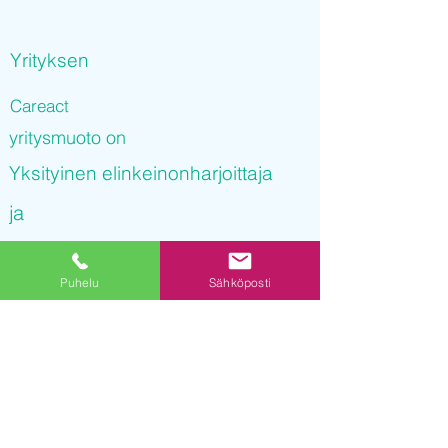
Yrityksen
Careact
yritysmuoto on
Yksityinen elinkeinonharjoittaja
ja
Careact
Puhelu
Sähköposti
on rekisteröity kaupparekisteriin
20.10.2021 15
:53:40
Yrityksen Y-tunnus on
3242811-6