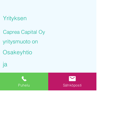
Yrityksen
Caprea Capital Oy
yritysmuoto on
Osakeyhtio
ja
Caprea Capital Oy
Puhelu
Sähköposti
on rekisteröity kaupparekisteriin
16.11.2021 09
:44:05
Yrityksen Y-tunnus on
3246872-4