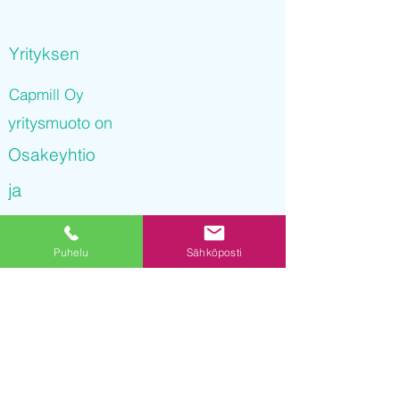
Yrityksen
Capmill Oy
yritysmuoto on
Osakeyhtio
ja
Capmill Oy
Puhelu
Sähköposti
on rekisteröity kaupparekisteriin
22.09.2021 12
:21:04
Yrityksen Y-tunnus on
3236171-6