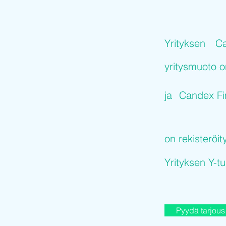
Yrityksen
Ca
yritysmuoto 
ja
Candex Fi
on rekisteröit
Yrityksen Y-
Pyydä tarjous