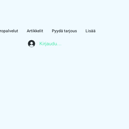
ropalvelut
Artikkelit
Pyydä tarjous
Lisää
Kirjaudu asiakasalueelle