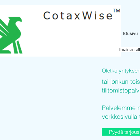
Etusivu
Ilmainen a
Oletko yritykse
tai jonkun toi
tilitomistopal
Palvelemme mi
verkkosivulla 
Pyydä tarjous