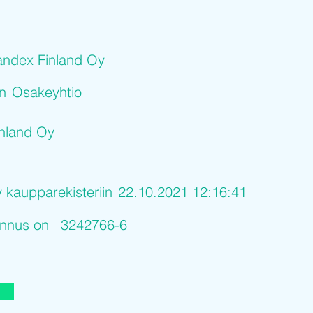
ndex Finland Oy
on
Osakeyhtio
nland Oy
y kaupparekisteriin
22.10.2021 12:16:41
tunnus on
3242766-6