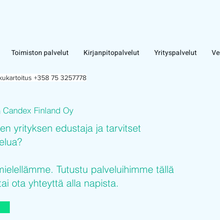
Toimiston palvelut
Kirjanpitopalvelut
Yrityspalvelut
Ve
lkukartoitus +358 75 3257778
Candex Finland Oy
n
sen yrityksen edustaja ja tarvitset
velua?
elellämme. Tutustu palveluihimme tällä
tai ota yhteyttä alla napista.