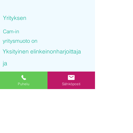
Yrityksen
Cam-in
yritysmuoto on
Yksityinen elinkeinonharjoittaja
ja
Cam-in
Puhelu
Sähköposti
on rekisteröity kaupparekisteriin
31.12.2021 10
:30:25
Yrityksen Y-tunnus on
3255954-6