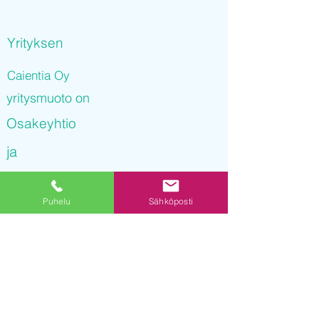
Yrityksen
Caientia Oy
yritysmuoto on
Osakeyhtio
ja
Caientia Oy
Puhelu
Sähköposti
on rekisteröity kaupparekisteriin
09.09.2021 14
:34:54
Yrityksen Y-tunnus on
3233666-8