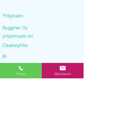
Yrityksen
Byggmer Oy
yritysmuoto on
Osakeyhtio
ja
Byggmer Oy
Puhelu
Sähköposti
on rekisteröity kaupparekisteriin
04.01.2022 13
:47:51
Yrityksen Y-tunnus on
3256975-2