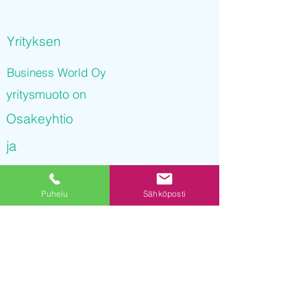
Yrityksen
Business World Oy
yritysmuoto on
Osakeyhtio
ja
Business World Oy
Puhelu
Sähköposti
on rekisteröity kaupparekisteriin
12.11.2021 14
:26:43
Yrityksen Y-tunnus on
3245686-2