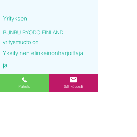
Yrityksen
BUNBU RYODO FINLAND
yritysmuoto on
Yksityinen elinkeinonharjoittaja
ja
BUNBU RYODO FINLAND
Puhelu
Sähköposti
on rekisteröity kaupparekisteriin
13.09.2021 18
:26:02
Yrityksen Y-tunnus on
3234455-3