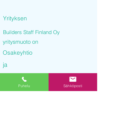
Yrityksen
Builders Staff Finland Oy
yritysmuoto on
Osakeyhtio
ja
Builders Staff Finland Oy
Puhelu
Sähköposti
on rekisteröity kaupparekisteriin
29.11.2021 14
:42:56
Yrityksen Y-tunnus on
3249398-9