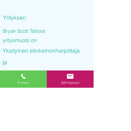
Yrityksen
Bryan Scott Tattoos
yritysmuoto on
Yksityinen elinkeinonharjoittaja
ja
Bryan Scott Tattoos
Puhelu
Sähköposti
on rekisteröity kaupparekisteriin
27.09.2021 13
:46:44
Yrityksen Y-tunnus on
3170883-7