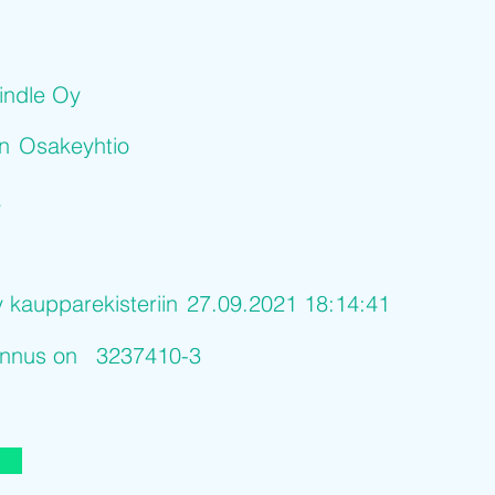
indle Oy
on
Osakeyhtio
y
y kaupparekisteriin
27.09.2021 18:14:41
tunnus on
3237410-3