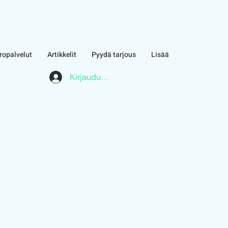
ropalvelut
Artikkelit
Pyydä tarjous
Lisää
Kirjaudu asiakasalueelle