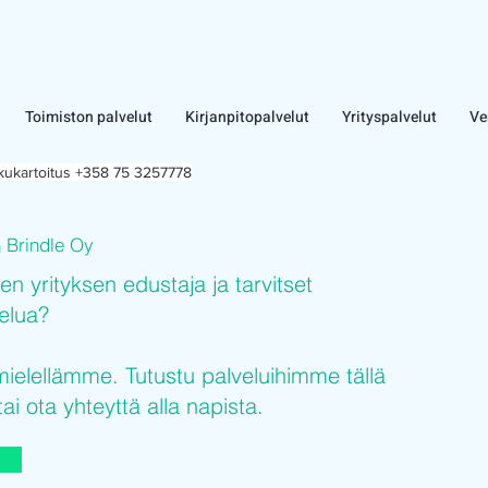
Toimiston palvelut
Kirjanpitopalvelut
Yrityspalvelut
Ve
lkukartoitus +358 75 3257778
Brindle Oy
n
sen yrityksen edustaja ja tarvitset
velua?
elellämme. Tutustu palveluihimme tällä
tai ota yhteyttä alla napista.