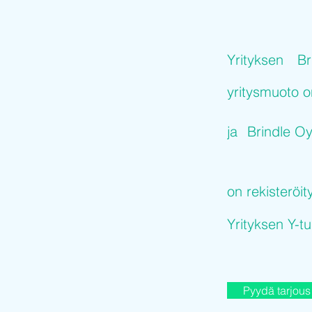
Yrityksen
Br
yritysmuoto 
ja
Brindle O
on rekisteröit
Yrityksen Y-
Pyydä tarjous