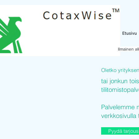
Etusivu
Ilmainen a
Oletko yritykse
tai jonkun toi
tilitomistopal
Palvelemme mi
verkkosivulla 
Pyydä tarjous