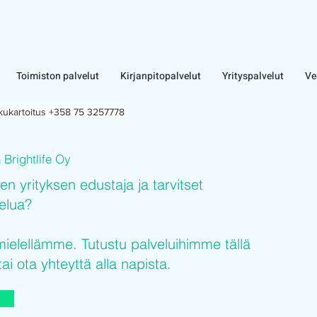
Toimiston palvelut
Kirjanpitopalvelut
Yrityspalvelut
Ve
lkukartoitus +358 75 3257778
Brightlife Oy
n
sen yrityksen edustaja ja tarvitset
velua?
elellämme. Tutustu palveluihimme tällä
tai ota yhteyttä alla napista.