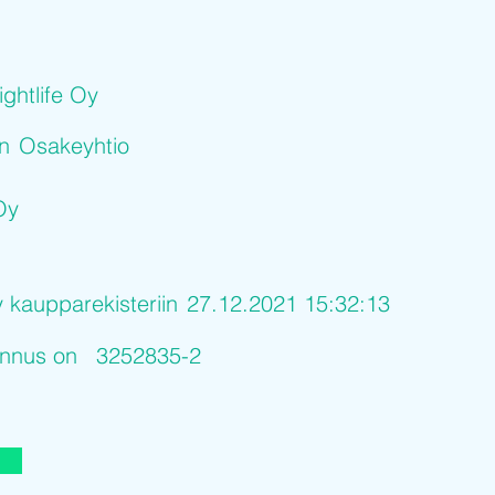
ightlife Oy
on
Osakeyhtio
 Oy
y kaupparekisteriin
27.12.2021 15:32:13
tunnus on
3252835-2