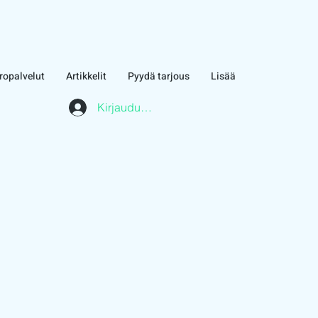
ropalvelut
Artikkelit
Pyydä tarjous
Lisää
Kirjaudu asiakasalueelle