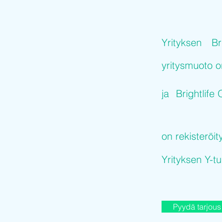
Yrityksen
Br
yritysmuoto 
ja
Brightlife
on rekisteröit
Yrityksen Y-
Pyydä tarjous