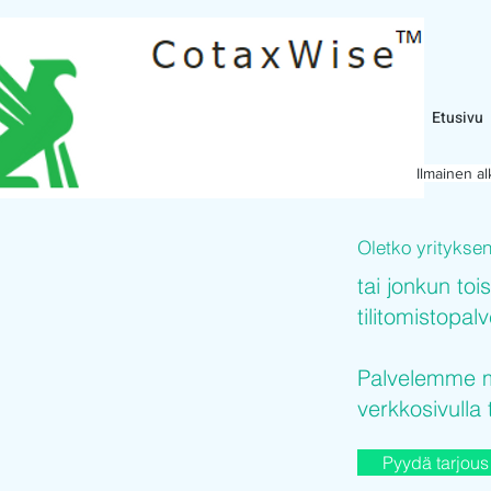
Etusivu
Ilmainen a
Oletko yritykse
tai jonkun toi
tilitomistopal
Palvelemme mi
verkkosivulla 
Pyydä tarjous