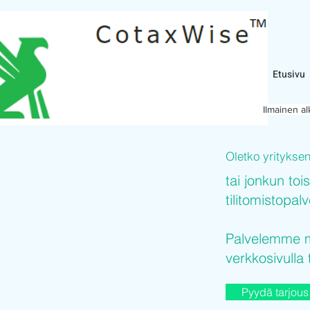
Etusivu
Ilmainen a
Oletko yritykse
tai jonkun toi
tilitomistopal
Palvelemme mi
verkkosivulla 
Pyydä tarjous