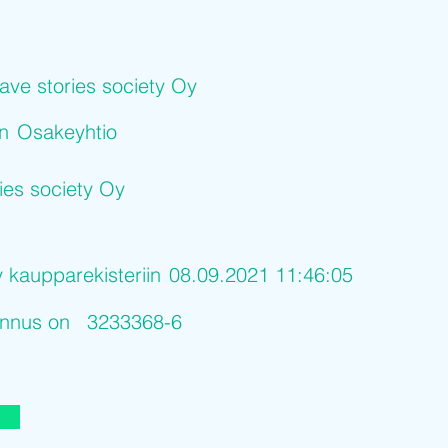
ave stories society Oy
on
Osakeyhtio
ies society Oy
y kaupparekisteriin
08.09.2021 11:46:05
tunnus on
3233368-6