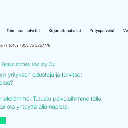
Toimiston palvelut
Kirjanpitopalvelut
Yrityspalvelut
Ve
lkukartoitus +358 75 3257778
Brave stories society Oy
n
sen yrityksen edustaja ja tarvitset
velua?
elellämme. Tutustu palveluihimme tällä
tai ota yhteyttä alla napista.