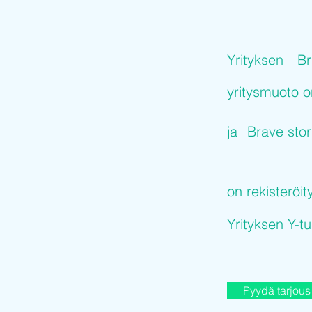
Yrityksen
Br
yritysmuoto 
ja
Brave stor
on rekisteröit
Yrityksen Y-
Pyydä tarjous