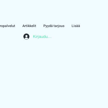
ropalvelut
Artikkelit
Pyydä tarjous
Lisää
Kirjaudu asiakasalueelle