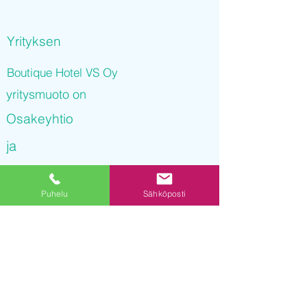
Yrityksen
Boutique Hotel VS Oy
yritysmuoto on
Osakeyhtio
ja
Boutique Hotel VS Oy
Puhelu
Sähköposti
on rekisteröity kaupparekisteriin
27.09.2021 08
:15:08
Yrityksen Y-tunnus on
3237013-7