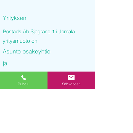
Yrityksen
Bostads Ab Sjogrand 1 i Jomala
yritysmuoto on
Asunto-osakeyhtio
ja
Bostads Ab Sjogrand 1 i Jomala
Puhelu
Sähköposti
on rekisteröity kaupparekisteriin
29.09.2021 11
:26:30
Yrityksen Y-tunnus on
3230163-3