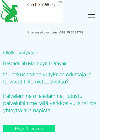
Ilmainen alkukartoitus
+358 75 3257778
Oletko yrityksen
Bostads ab Malmbyn I Oravais
tai jonkun toisen yrityksen edustaja ja
tarvitset tilitomistopalvelua?
Palvelemme mielellämme. Tutustu
palveluihimme tällä verkkosivulla tai ota
yhteyttä alla napista.
Pyydä tarjous