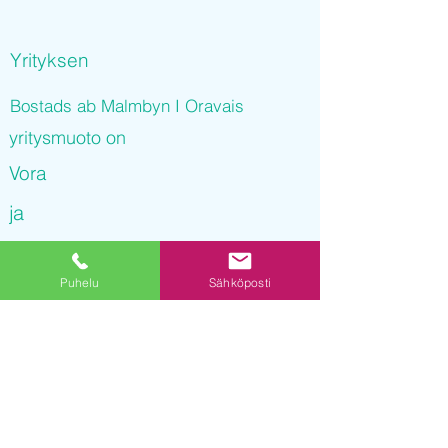
Yrityksen
Bostads ab Malmbyn I Oravais
yritysmuoto on
Vora
ja
Bostads ab Malmbyn I Oravais
Puhelu
Sähköposti
on rekisteröity kaupparekisteriin
Yrityksen Y-tunnus on
3229817-1