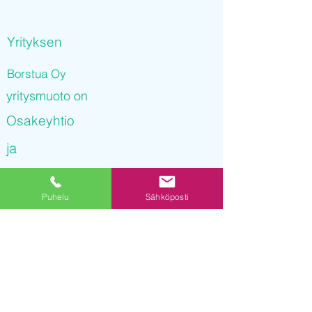
Yrityksen
Borstua Oy
yritysmuoto on
Osakeyhtio
ja
Borstua Oy
Puhelu
Sähköposti
on rekisteröity kaupparekisteriin
27.09.2021 17
:34:30
Yrityksen Y-tunnus on
3237325-8