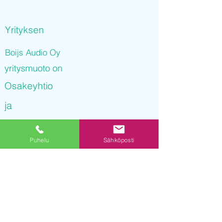
Yrityksen
Boijs Audio Oy
yritysmuoto on
Osakeyhtio
ja
Boijs Audio Oy
Puhelu
Sähköposti
on rekisteröity kaupparekisteriin
01.10.2021 10
:52:28
Yrityksen Y-tunnus on
3239251-2