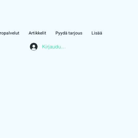
ropalvelut
Artikkelit
Pyydä tarjous
Lisää
Kirjaudu asiakasalueelle