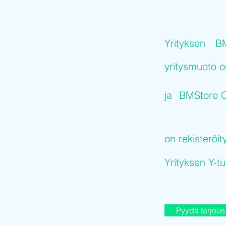
Yrityksen
B
yritysmuoto 
ja
BMStore 
on rekisteröit
Yrityksen Y-
Pyydä tarjous