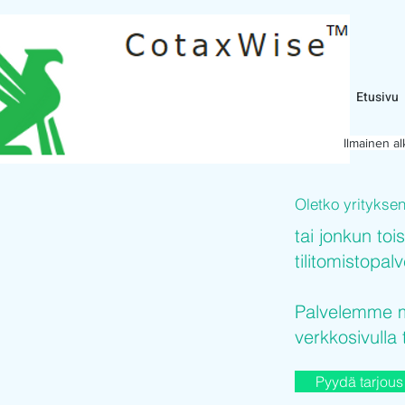
Etusivu
Ilmainen a
Oletko yritykse
tai jonkun toi
tilitomistopal
Palvelemme mi
verkkosivulla 
Pyydä tarjous