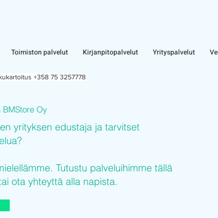
Toimiston palvelut
Kirjanpitopalvelut
Yrityspalvelut
Ve
lkukartoitus +358 75 3257778
BMStore Oy
n
sen yrityksen edustaja ja tarvitset
velua?
elellämme. Tutustu palveluihimme tällä
tai ota yhteyttä alla napista.