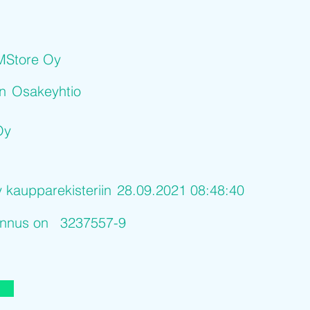
MStore Oy
on
Osakeyhtio
Oy
y kaupparekisteriin
28.09.2021 08:48:40
tunnus on
3237557-9