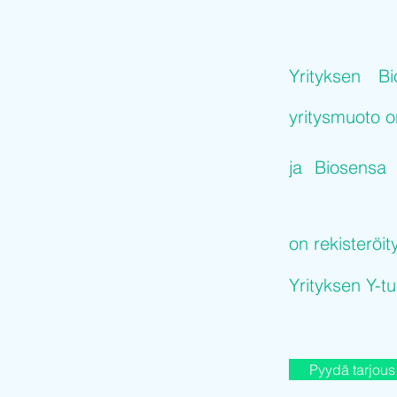
Yrityksen
Bi
yritysmuoto 
ja
Biosensa
on rekisteröit
Yrityksen Y-
Pyydä tarjous