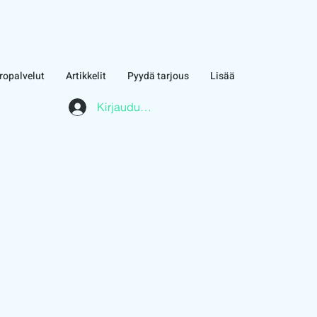
ropalvelut
Artikkelit
Pyydä tarjous
Lisää
Kirjaudu asiakasalueelle