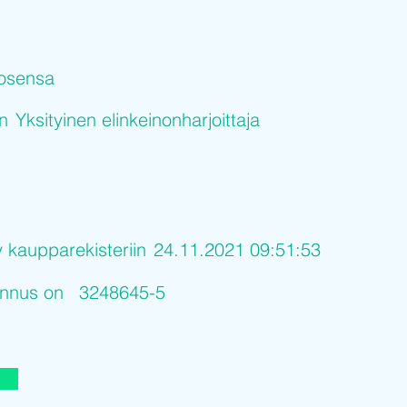
osensa
on
Yksityinen elinkeinonharjoittaja
y kaupparekisteriin
24.11.2021 09:51:53
tunnus on
3248645-5