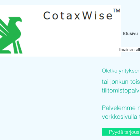
Etusivu
Ilmainen a
Oletko yritykse
tai jonkun toi
tilitomistopal
Palvelemme mi
verkkosivulla 
Pyydä tarjous