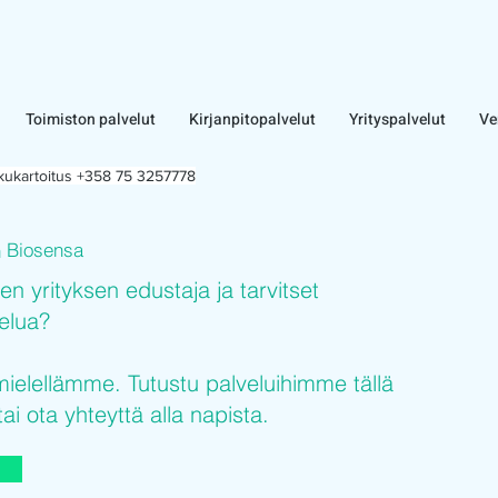
Toimiston palvelut
Kirjanpitopalvelut
Yrityspalvelut
Ve
lkukartoitus +358 75 3257778
Biosensa
n
sen yrityksen edustaja ja tarvitset
velua?
elellämme. Tutustu palveluihimme tällä
tai ota yhteyttä alla napista.