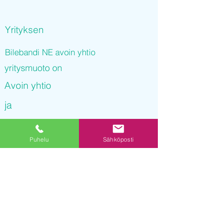
Yrityksen
Bilebandi NE avoin yhtio
yritysmuoto on
Avoin yhtio
ja
Bilebandi NE avoin yhtio
Puhelu
Sähköposti
on rekisteröity kaupparekisteriin
02.11.2021 08
:59:07
Yrityksen Y-tunnus on
3243530-8