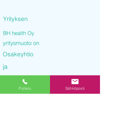
Yrityksen
BH health Oy
yritysmuoto on
Osakeyhtio
ja
BH health Oy
Puhelu
Sähköposti
on rekisteröity kaupparekisteriin
08.11.2021 07
:53:39
Yrityksen Y-tunnus on
3233348-3