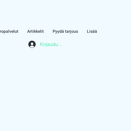
ropalvelut
Artikkelit
Pyydä tarjous
Lisää
Kirjaudu asiakasalueelle