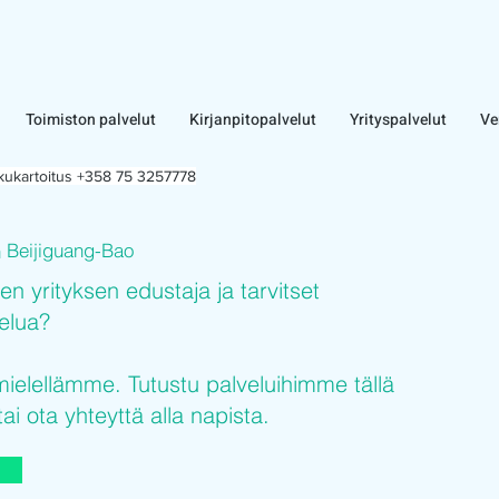
Toimiston palvelut
Kirjanpitopalvelut
Yrityspalvelut
Ve
lkukartoitus +358 75 3257778
Beijiguang-Bao
n
sen yrityksen edustaja ja tarvitset
velua?
elellämme. Tutustu palveluihimme tällä
tai ota yhteyttä alla napista.