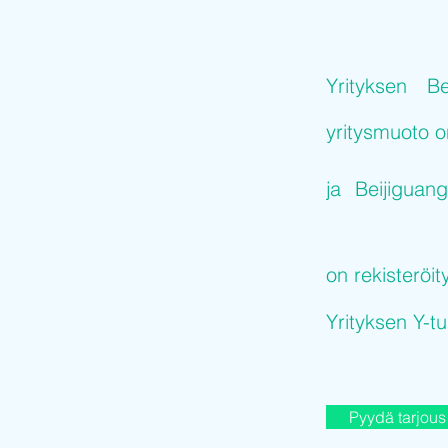
Yrityksen
Be
yritysmuoto 
ja
Beijiguan
on rekisteröit
Yrityksen Y-
Pyydä tarjous