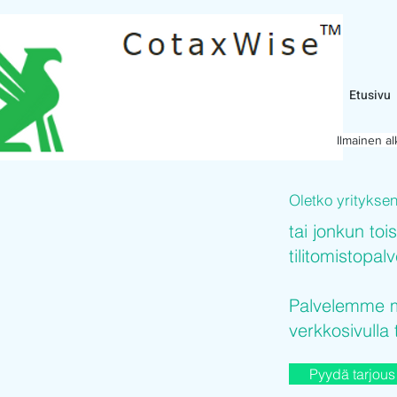
Etusivu
Ilmainen a
Oletko yritykse
tai jonkun toi
tilitomistopal
Palvelemme mi
verkkosivulla 
Pyydä tarjous