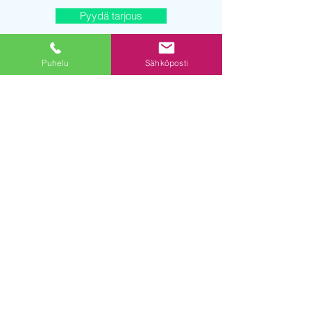
Pyydä tarjous
Puhelu
Sähköposti
© 2019 powered by DE Digital