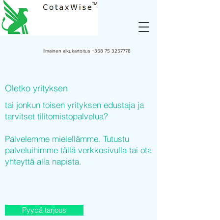
Ilmainen alkukartoitus
+358 75 3257778
Oletko yrityksen
tai jonkun toisen yrityksen edustaja ja
tarvitset tilitomistopalvelua?
Palvelemme mielellämme. Tutustu
palveluihimme tällä verkkosivulla tai ota
yhteyttä alla napista.
Pyydä tarjous