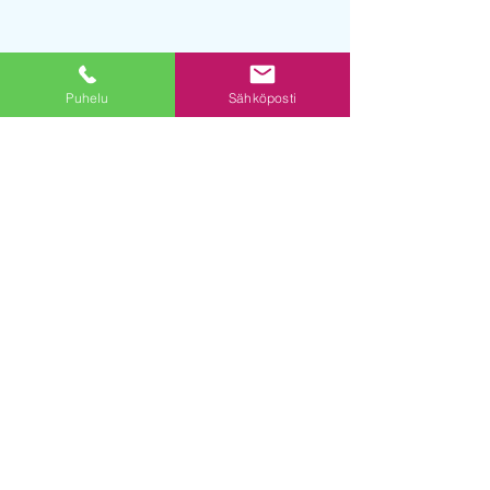
Puhelu
Sähköposti
Kurssini Oy
Kurssini Oy
© 2019 powered by DE Digital