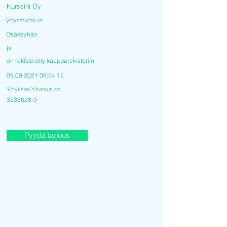
Kurssini Oy
yritysmuoto on
Osakeyhtio
ja
on rekisteröity kaupparekisteriin
09.09.2021 09
:54:15
Yrityksen Y-tunnus on
3233628-9
Pyydä tarjous