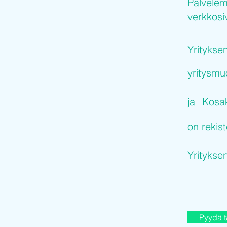
Palvelem
verkkosiv
Yritykse
yritysm
ja
Kosak
on rekist
Yritykse
Pyydä t