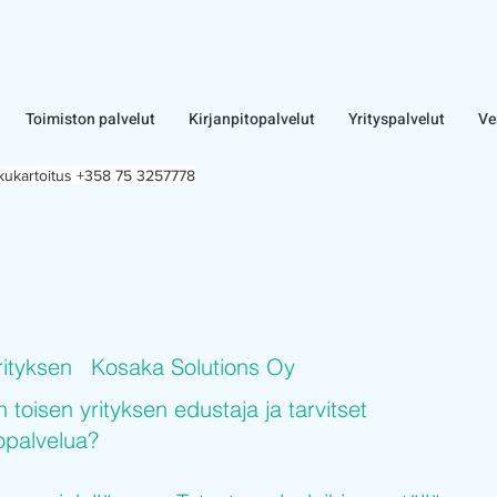
Toimiston palvelut
Kirjanpitopalvelut
Yrityspalvelut
Ve
lkukartoitus +358 75 3257778
rityksen
Kosaka Solutions Oy
n toisen yrityksen edustaja ja tarvitset
topalvelua?