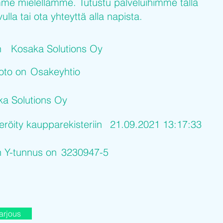
me mielellämme. Tutustu palveluihimme tällä
ulla tai ota yhteyttä alla napista.
n
Kosaka Solutions Oy
uoto on
Osakeyhtio
a Solutions Oy
eröity kaupparekisteriin
21.09.2021 13:17:33
n Y-tunnus on
3230947-5
arjous