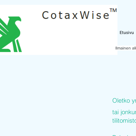
Etusivu
Ilmainen a
Oletko y
tai jonku
tilitomis