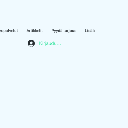
ropalvelut
Artikkelit
Pyydä tarjous
Lisää
Kirjaudu asiakasalueelle