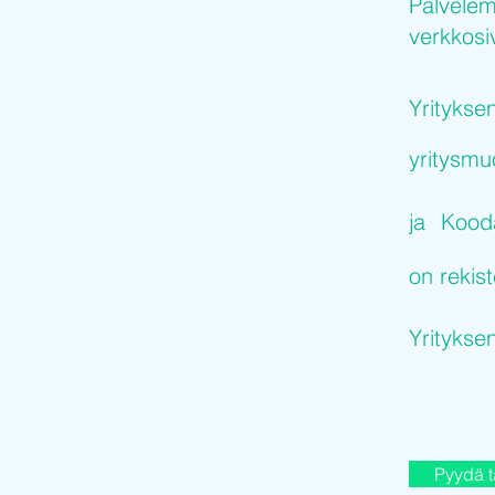
Palvelem
verkkosiv
Yritykse
yritysm
ja
Kooda
on rekist
Yritykse
Pyydä t