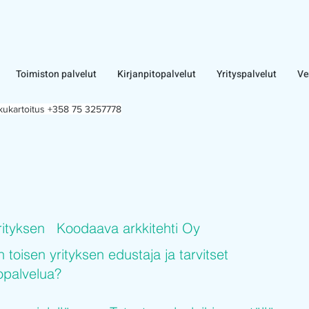
Toimiston palvelut
Kirjanpitopalvelut
Yrityspalvelut
Ve
lkukartoitus +358 75 3257778
rityksen
Koodaava arkkitehti Oy
n toisen yrityksen edustaja ja tarvitset
topalvelua?