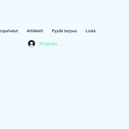
ropalvelut
Artikkelit
Pyydä tarjous
Lisää
Kirjaudu asiakasalueelle