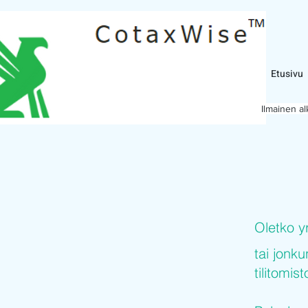
Etusivu
Ilmainen a
Oletko y
tai jonku
tilitomis