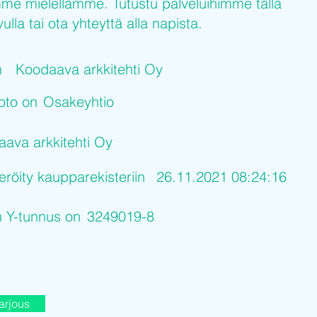
me mielellämme. Tutustu palveluihimme tällä
ulla tai ota yhteyttä alla napista.
n
Koodaava arkkitehti Oy
uoto on
Osakeyhtio
ava arkkitehti Oy
eröity kaupparekisteriin
26.11.2021 08:24:16
n Y-tunnus on
3249019-8
arjous