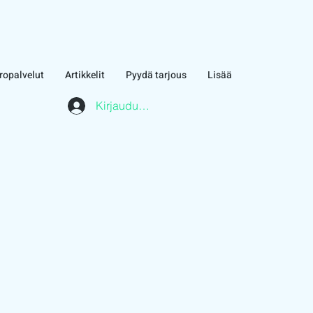
ropalvelut
Artikkelit
Pyydä tarjous
Lisää
Kirjaudu asiakasalueelle