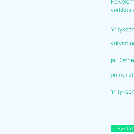
Palvelem
verkkosiv
Yritykse
yritysm
ja
Onne
on rekist
Yritykse
Pyydä t