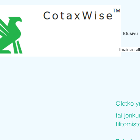
Etusivu
Ilmainen a
Oletko y
tai jonku
tilitomis