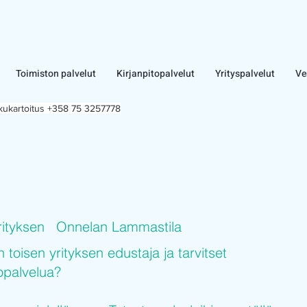
Toimiston palvelut
Kirjanpitopalvelut
Yrityspalvelut
Ve
lkukartoitus +358 75 3257778
rityksen
Onnelan Lammastila
n toisen yrityksen edustaja ja tarvitset
topalvelua?