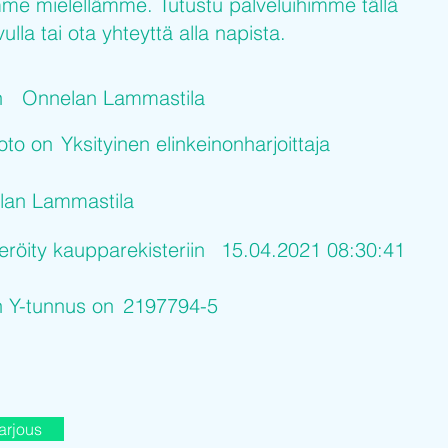
me mielellämme. Tutustu palveluihimme tällä
ulla tai ota yhteyttä alla napista.
n
Onnelan Lammastila
uoto on
Yksityinen elinkeinonharjoittaja
lan Lammastila
eröity kaupparekisteriin
15.04.2021 08:30:41
n Y-tunnus on
2197794-5
arjous