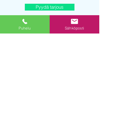
Pyydä tarjous
Puhelu
Sähköposti
© 2019 powered by DE Digital