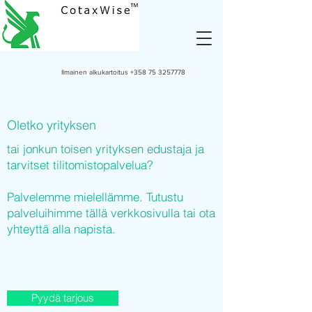
Ilmainen alkukartoitus
+358 75 3257778
Oletko yrityksen
tai jonkun toisen yrityksen edustaja ja
tarvitset tilitomistopalvelua?
Palvelemme mielellämme. Tutustu
palveluihimme tällä verkkosivulla tai ota
yhteyttä alla napista.
Pyydä tarjous