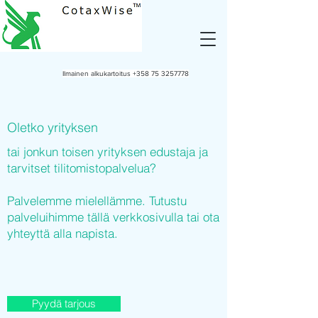
Ilmainen alkukartoitus
+358 75 3257778
Oletko yrityksen
tai jonkun toisen yrityksen edustaja ja
tarvitset tilitomistopalvelua?
Palvelemme mielellämme. Tutustu
palveluihimme tällä verkkosivulla tai ota
yhteyttä alla napista.
Pyydä tarjous