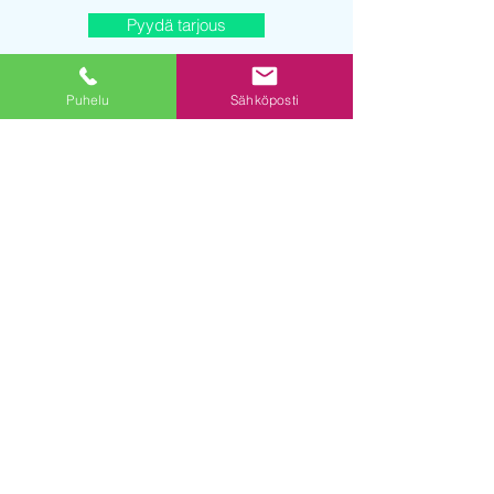
Pyydä tarjous
Puhelu
Sähköposti
© 2019 powered by DE Digital