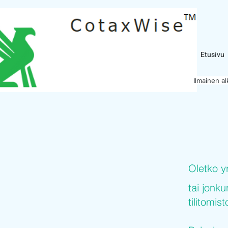
Etusivu
Ilmainen a
Oletko y
tai jonku
tilitomis