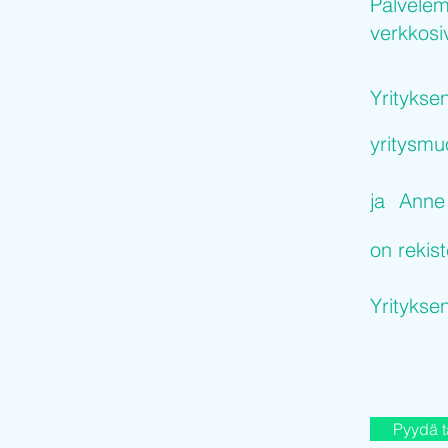
Palvelem
verkkosiv
Yritykse
yritysm
ja
Anne
on rekist
Yritykse
Pyydä t