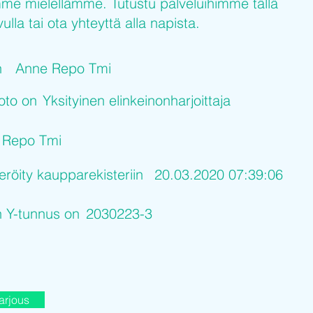
me mielellämme. Tutustu palveluihimme tällä
ulla tai ota yhteyttä alla napista.
n
Anne Repo Tmi
uoto on
Yksityinen elinkeinonharjoittaja
 Repo Tmi
eröity kaupparekisteriin
20.03.2020 07:39:06
n Y-tunnus on
2030223-3
arjous