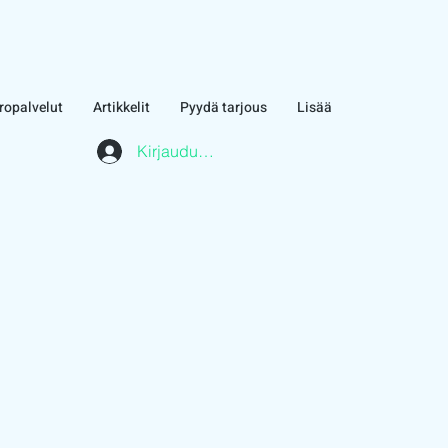
ropalvelut
Artikkelit
Pyydä tarjous
Lisää
Kirjaudu asiakasalueelle