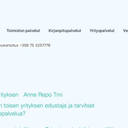
Toimiston palvelut
Kirjanpitopalvelut
Yrityspalvelut
Ve
lkukartoitus +358 75 3257778
rityksen
Anne Repo Tmi
n toisen yrityksen edustaja ja tarvitset
topalvelua?