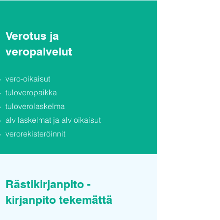
Verotus ja
veropalvelut
vero-oikaisut
tuloveropaikka
tuloverolaskelma
alv laskelmat ja alv oikaisut
verorekisteröinnit
Rästikirjanpito -
kirjanpito tekemättä