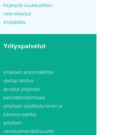
kirjanpito kuukausittain
vero-oikaisut
tilinpäätös
Yrityspalvelut
yrityksen arvonmääritys
startup aloitus
avustus yrityksen
perustamistoimissa
yrityksen sijoittautuminen ja
tulovero paikka
yrityksen
rahoitusmahdollisuudet