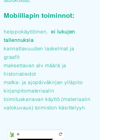
taulukossa).
Mobiiliapin toiminnot:
helppokäyttöinen,
ei lukujen
tallennuksia
kannattavuuden laskelmat ja
graafit
maksettavan alv määrä ja
historiatiedot
matka- ja ajopäiväkirjan ylläpito
kirjanpitomateriaalin
toimituskanavan käyttö (materiaalin
valokuvaus) toimiston käsittelyyn.