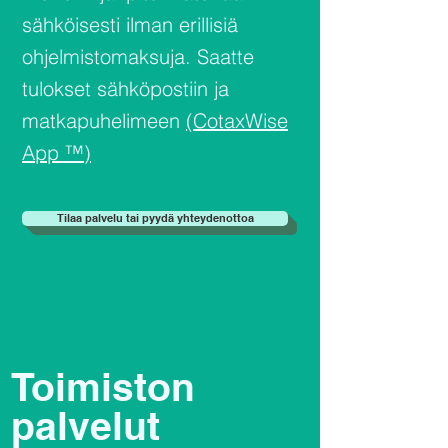
sähköisesti ilman erillisiä
ohjelmistomaksuja. Saatte
tulokset sähköpostiin ja
matkapuhelimeen
(CotaxWise
App ™)
Tilaa palvelu tai pyydä yhteydenottoa
3238009-5
Toimiston
palvelut