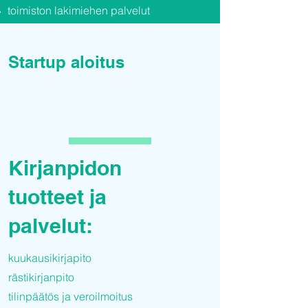
toimiston lakimiehen palvelut
Startup aloitus
yritysmuodon valinta
liiketoimintasuunnitelma
sijoittautuminen
Kirjanpidon
rahoitusmahdollisuudet ja
hakemukset
tuotteet ja
avustus yrityksen
palvelut:
perustamistoimissa
kuukausikirjapito
rästikirjanpito
tilinpäätös ja veroilmoitus