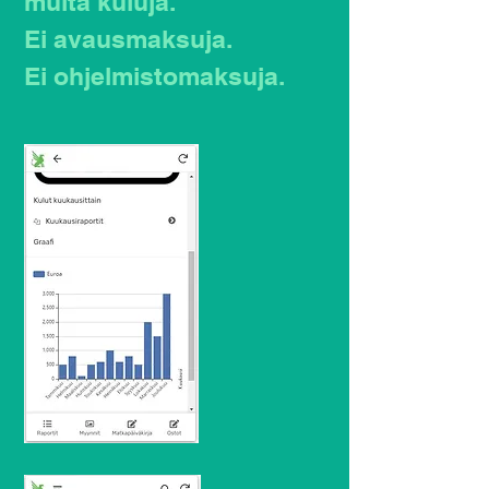
muita kuluja.
Ei avausmaksuja.
Ei ohjelmistomaksuja.