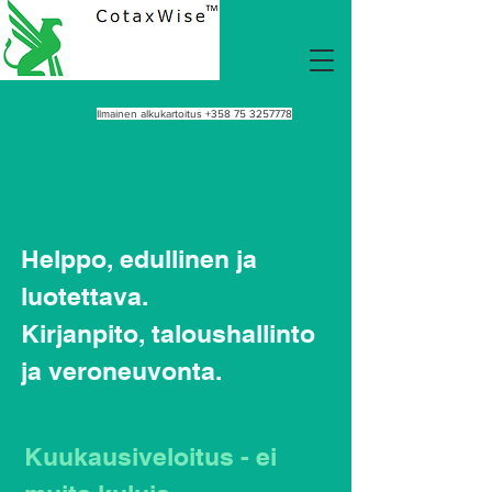
Ilmainen alkukartoitus
+358 75 3257778
Helppo, edullinen ja
luotettava.
Kirjanpito, taloushallinto
ja veroneuvonta.
Kirjan
Kuukausiveloitus - ei