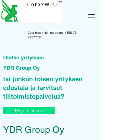
Cost free initial mapping:
+358 75
3257778
Oletko yrityksen
YDR Group Oy
tai jonkun toisen yrityksen
edustaja ja tarvitset
tilitoimistopalvelua?
Pyydä tarjous
YDR Group Oy