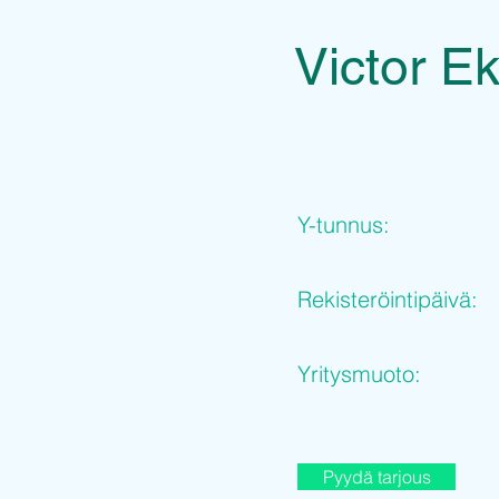
Victor E
Y-tunnus:
Rekisteröintipäivä:
Yritysmuoto:
Pyydä tarjous