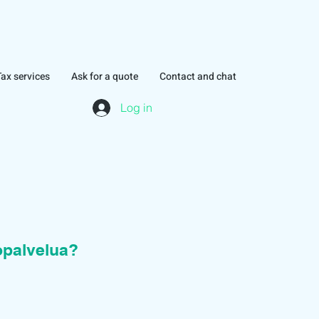
Tax services
Ask for a quote
Contact and chat
Log in
topalvelua?