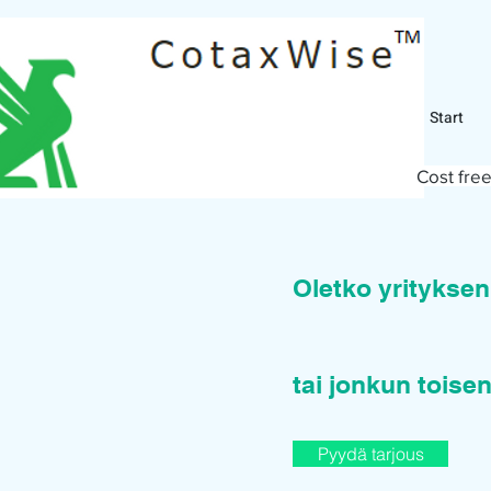
Start
Cost free
Oletko yritykse
tai jonkun toisen
Pyydä tarjous