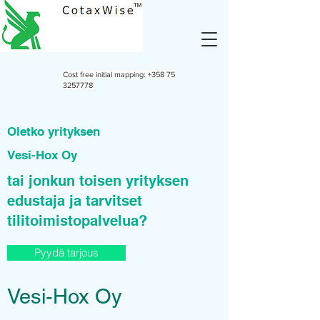
Cost free initial mapping:
+358 75
3257778
Oletko yrityksen
Vesi-Hox Oy
tai jonkun toisen yrityksen
edustaja ja tarvitset
tilitoimistopalvelua?
Pyydä tarjous
Vesi-Hox Oy