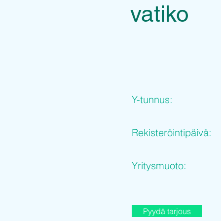
vatiko
Y-tunnus:
Rekisteröintipäivä:
Yritysmuoto:
Pyydä tarjous