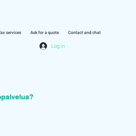
Tax services
Ask for a quote
Contact and chat
Log in
topalvelua?