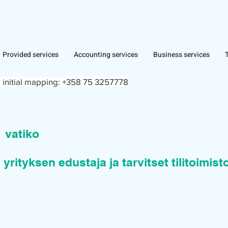
Provided services
Accounting services
Business services
 initial mapping:
+358 75 3257778
n
vatiko
 yrityksen edustaja ja tarvitset tilitoimis