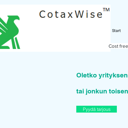
Start
Cost free
Oletko yritykse
tai jonkun toisen
Pyydä tarjous