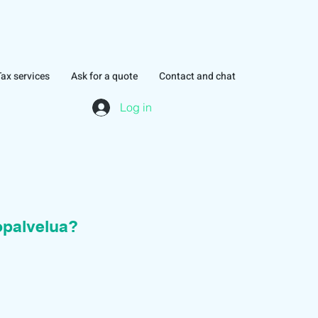
Tax services
Ask for a quote
Contact and chat
Log in
topalvelua?