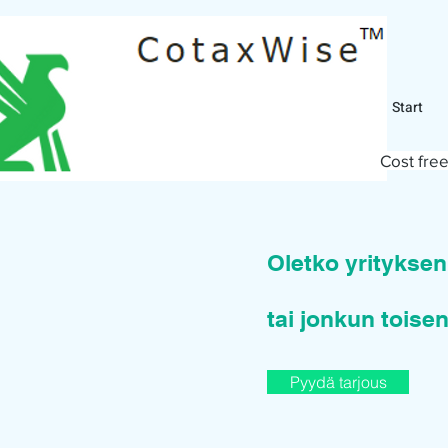
Start
Cost free
Oletko yritykse
tai jonkun toisen
Pyydä tarjous