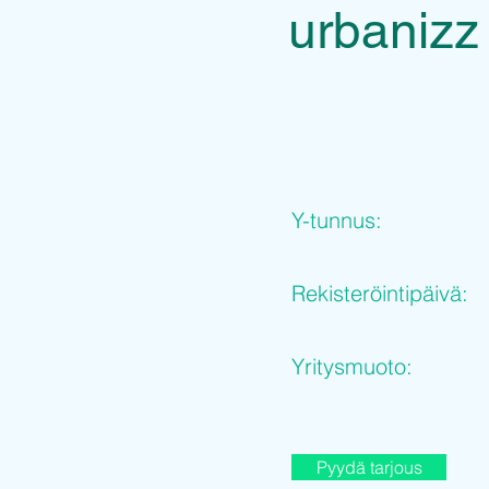
urbanizz
Y-tunnus:
Rekisteröintipäivä:
Yritysmuoto:
Pyydä tarjous