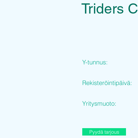
Triders 
Y-tunnus:
Rekisteröintipäivä:
Yritysmuoto:
Pyydä tarjous