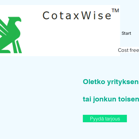
Start
Cost free
Oletko yritykse
tai jonkun toisen
Pyydä tarjous