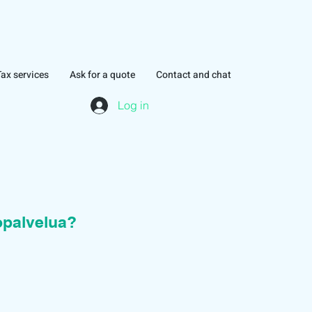
Tax services
Ask for a quote
Contact and chat
Log in
topalvelua?