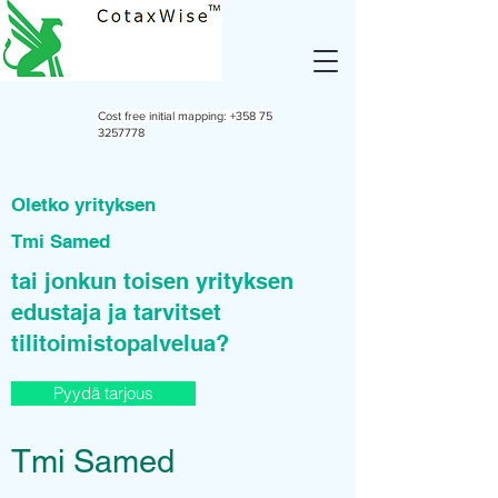
Cost free initial mapping:
+358 75
3257778
Oletko yrityksen
Tmi Samed
tai jonkun toisen yrityksen
edustaja ja tarvitset
tilitoimistopalvelua?
Pyydä tarjous
Tmi Samed