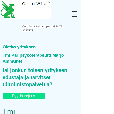
Cost free initial mapping:
+358 75
3257778
Oletko yrityksen
Tmi Paripsykoterapeutti Marjo
Ammunet
tai jonkun toisen yrityksen
edustaja ja tarvitset
tilitoimistopalvelua?
Pyydä tarjous
Tmi