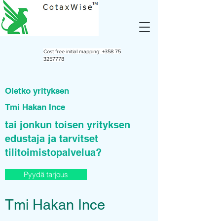
Cost free initial mapping:
+358 75
3257778
Oletko yrityksen
Tmi Hakan Ince
tai jonkun toisen yrityksen
edustaja ja tarvitset
tilitoimistopalvelua?
Pyydä tarjous
Tmi Hakan Ince