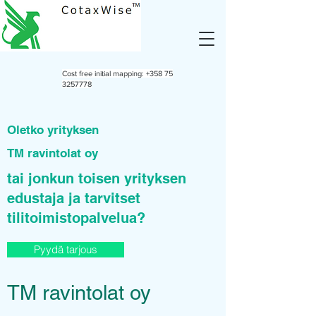
Cost free initial mapping:
+358 75
3257778
Oletko yrityksen
TM ravintolat oy
tai jonkun toisen yrityksen
edustaja ja tarvitset
tilitoimistopalvelua?
Pyydä tarjous
TM ravintolat oy