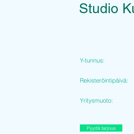
Studio K
Y-tunnus:
Rekisteröintipäivä:
Yritysmuoto:
Pyydä tarjous