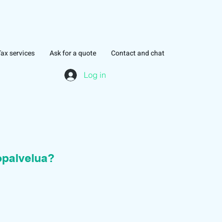
Tax services
Ask for a quote
Contact and chat
Log in
topalvelua?