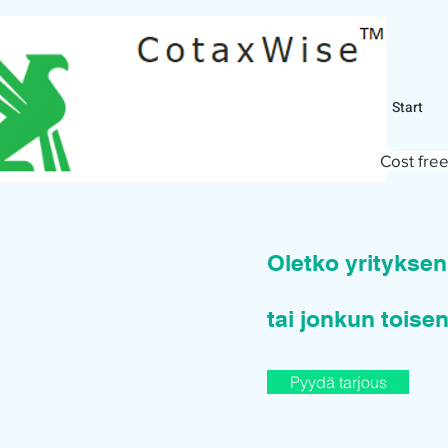
Start
Cost free
Oletko yritykse
tai jonkun toisen
Pyydä tarjous