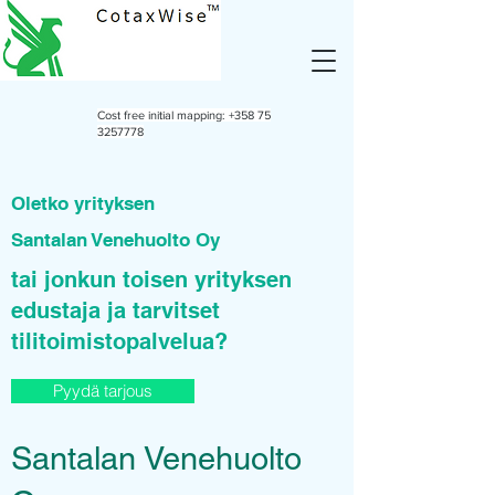
Cost free initial mapping:
+358 75
3257778
Oletko yrityksen
Santalan Venehuolto Oy
tai jonkun toisen yrityksen
edustaja ja tarvitset
tilitoimistopalvelua?
Pyydä tarjous
Santalan Venehuolto