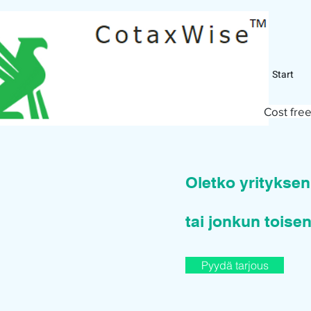
Start
Cost free
Oletko yritykse
tai jonkun toisen
Pyydä tarjous