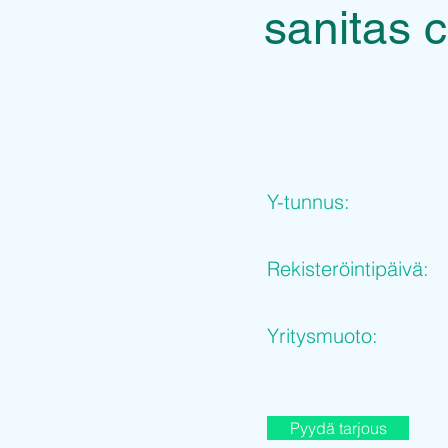
sanitas 
Y-tunnus:
Rekisteröintipäivä:
Yritysmuoto:
Pyydä tarjous