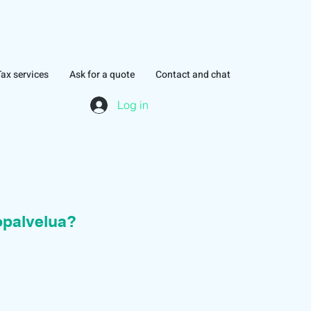
Tax services
Ask for a quote
Contact and chat
Log in
topalvelua?