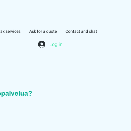
Tax services
Ask for a quote
Contact and chat
Log in
topalvelua?