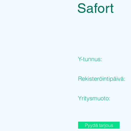
Safort
Y-tunnus:
Rekisteröintipäivä:
Yritysmuoto:
Pyydä tarjous