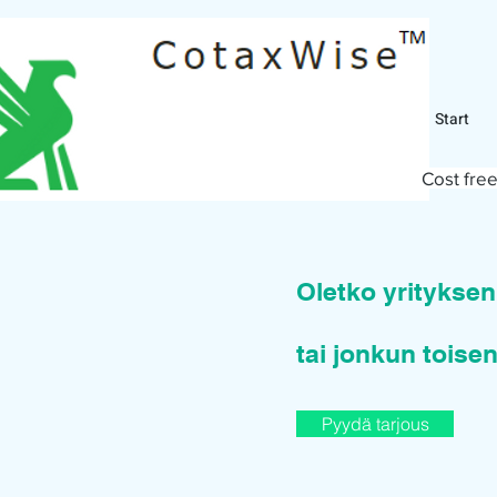
Start
Cost free
Oletko yritykse
tai jonkun toisen
Pyydä tarjous