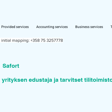
Provided services
Accounting services
Business services
 initial mapping:
+358 75 3257778
n
Safort
 yrityksen edustaja ja tarvitset tilitoimis